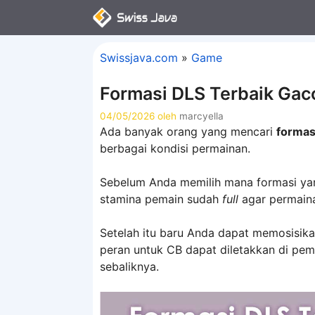
Langsung
ke
isi
Swissjava.com
»
Game
Formasi DLS Terbaik Ga
04/05/2026
oleh
marcyella
Ada banyak orang yang mencari
formas
berbagai kondisi permainan.
Sebelum Anda memilih mana formasi ya
stamina pemain sudah
full
agar permaina
Setelah itu baru Anda dapat memosisika
peran untuk CB dapat diletakkan di pema
sebaliknya.