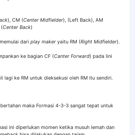
Back
), CM (
Center Midfielder
), (Left Back), AM
 (
Center Back
)
memulai dari
play maker
yaitu RM (
Right Midfielder
).
umpankan ke bagian CF (
Canter Forward
) pada lini
 lagi ke RM untuk dieksekusi oleh RM itu sendiri.
 bertahan maka Formasi 4-3-3 sangat tepat untuk
asi ini diperlukan momen ketika musuh lemah dan
omeback
bisa dilakukan dengan tajam.