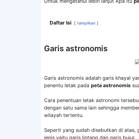
Untuk mengetahui lebih lanjut Apa itu
p
Daftar Isi
tampilkan
Garis astronomis
Garis astronomis adalah garis khayal y
penentu letak pada
peta astronomis
sua
Cara penentuan letak astronomi tersebu
dengan satu sama lain sehingga memben
wilayah tertentu.
Seperti yang sudah disebutkan di atas, 
jenis yaitu garis lintang dan garis bujur.