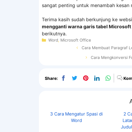
sangat penting untuk menambah kesan 
Terima kasih sudah berkunjung ke webs
mengganti warna garis tabel Microsof
berikutnya.
Kategori
Word
,
Microsoft Office
Cara Membuat Paragraf L
Cara Mengkonversi Fo
Share:
Kom
A
3 Cara Mengatur Spasi di
2 C
Word
Lata
Judul