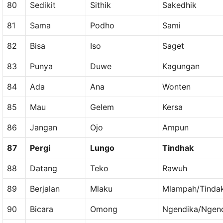
80
Sedikit
Sithik
Sakedhik
81
Sama
Podho
Sami
82
Bisa
Iso
Saget
83
Punya
Duwe
Kagungan
84
Ada
Ana
Wonten
85
Mau
Gelem
Kersa
86
Jangan
Ojo
Ampun
87
Pergi
Lungo
Tindhak
88
Datang
Teko
Rawuh
89
Berjalan
Mlaku
Mlampah/Tinda
90
Bicara
Omong
Ngendika/Ngen