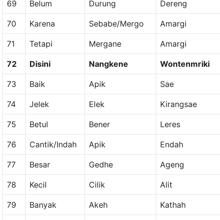
69
Belum
Durung
Dereng
70
Karena
Sebabe/Mergo
Amargi
71
Tetapi
Mergane
Amargi
72
Disini
Nangkene
Wontenmriki
73
Baik
Apik
Sae
74
Jelek
Elek
Kirangsae
75
Betul
Bener
Leres
76
Cantik/Indah
Apik
Endah
77
Besar
Gedhe
Ageng
78
Kecil
Cilik
Alit
79
Banyak
Akeh
Kathah