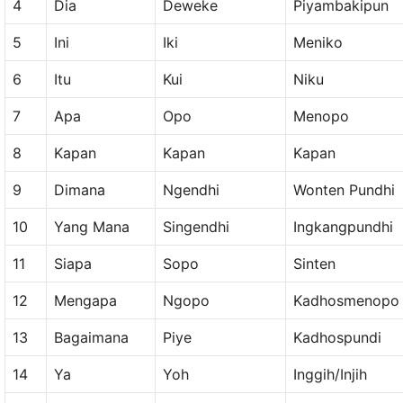
4
Dia
Deweke
Piyambakipun
5
Ini
Iki
Meniko
6
Itu
Kui
Niku
7
Apa
Opo
Menopo
8
Kapan
Kapan
Kapan
9
Dimana
Ngendhi
Wonten Pundhi
10
Yang Mana
Singendhi
Ingkangpundhi
11
Siapa
Sopo
Sinten
12
Mengapa
Ngopo
Kadhosmenopo
13
Bagaimana
Piye
Kadhospundi
14
Ya
Yoh
Inggih/Injih