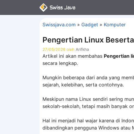
Langsung
ke
isi
Swissjava.com
»
Gadget
»
Komputer
Pengertian Linux Besert
27/05/2026
oleh
Arifkha
Artikel ini akan membahas
Pengertian l
secara lengkap.
Mungkin beberapa dari anda yang membac
sejarah, kelebihan, serta contohnya.
Meskipun nama Linux sendiri sering munc
sekolah-sekolah, tetapi masih banyak or
Hal ini menjadi hal wajar karena di Indo
dibandingkan pengguna Windows atau 