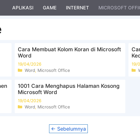
APLIKASI
GAME
INTERNET
MICROSOFT OFFI
e
Cara Membuat Kolom Koran di Microsoft
Car
Word
Kec
19/04/2026
19/
Kategori
Word
,
Microsoft Office
men
1001 Cara Menghapus Halaman Kosong
Microsoft Word
19/04/2026
Kategori
Word
,
Microsoft Office
←
Sebelumnya