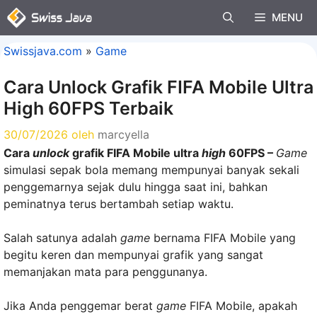
Langsung
MENU
ke
isi
Swissjava.com
»
Game
Cara Unlock Grafik FIFA Mobile Ultra
High 60FPS Terbaik
30/07/2026
oleh
marcyella
Cara
unlock
grafik FIFA Mobile ultra
high
60FPS –
Game
simulasi sepak bola memang mempunyai banyak sekali
penggemarnya sejak dulu hingga saat ini, bahkan
peminatnya terus bertambah setiap waktu.
Salah satunya adalah
game
bernama FIFA Mobile yang
begitu keren dan mempunyai grafik yang sangat
memanjakan mata para penggunanya.
Jika Anda penggemar berat
game
FIFA Mobile, apakah