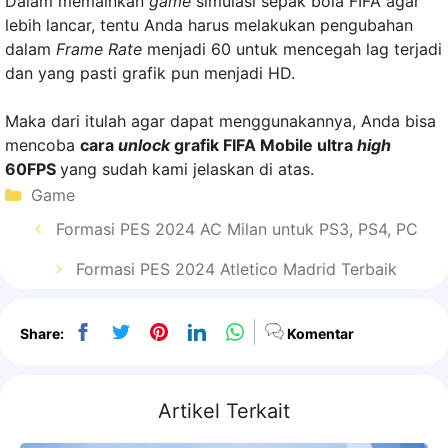
Dalam memainkan
game
simulasi sepak bola FIFA agar
lebih lancar, tentu Anda harus melakukan pengubahan
dalam
Frame Rate
menjadi 60 untuk mencegah lag terjadi
dan yang pasti grafik pun menjadi HD.
Maka dari itulah agar dapat menggunakannya, Anda bisa
mencoba
cara
unlock
grafik FIFA Mobile ultra
high
60FPS
yang sudah kami jelaskan di atas.
Kategori
Game
Formasi PES 2024 AC Milan untuk PS3, PS4, PC
Formasi PES 2024 Atletico Madrid Terbaik
Share:
Komentar
Artikel Terkait