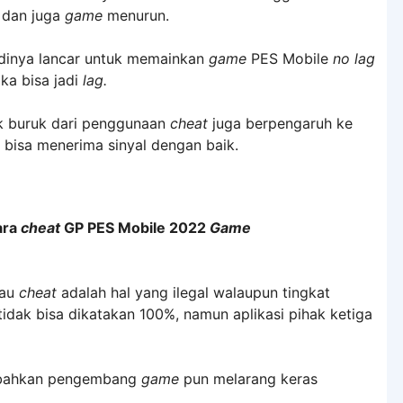
 dan juga
game
menurun.
adinya lancar untuk memainkan
game
PES Mobile
no lag
a bisa jadi
lag.
fek buruk dari penggunaan
cheat
juga berpengaruh ke
 bisa menerima sinyal dengan baik.
ara
cheat
GP PES Mobile 2022
Game
lau
cheat
adalah hal yang ilegal walaupun tingkat
idak bisa dikatakan 100%, namun aplikasi pihak ketiga
a, bahkan pengembang
game
pun melarang keras