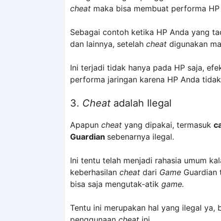
cheat
maka bisa membuat performa HP
Sebagai contoh ketika HP Anda yang t
dan lainnya, setelah
cheat
digunakan mak
Ini terjadi tidak hanya pada HP saja, e
performa jaringan karena HP Anda tidak
3.
Cheat
adalah Ilegal
Apapun
cheat
yang dipakai, termasuk
c
Guardian
sebenarnya ilegal.
Ini tentu telah menjadi rahasia umum ka
keberhasilan
cheat
dari
Game
Guardian t
bisa saja mengutak-atik
game.
Tentu ini merupakan hal yang ilegal y
penggunaan
cheat
ini.