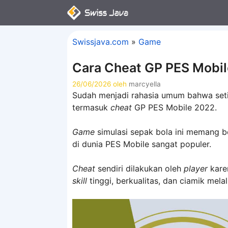
Langsung
ke
isi
Swissjava.com
»
Game
Cara Cheat GP PES Mobi
26/06/2026
oleh
marcyella
Sudah menjadi rahasia umum bahwa se
termasuk
cheat
GP PES Mobile 2022.
Game
simulasi sepak bola ini memang be
di dunia PES Mobile sangat populer.
Cheat
sendiri dilakukan oleh
player
kare
skill
tinggi, berkualitas, dan ciamik mel