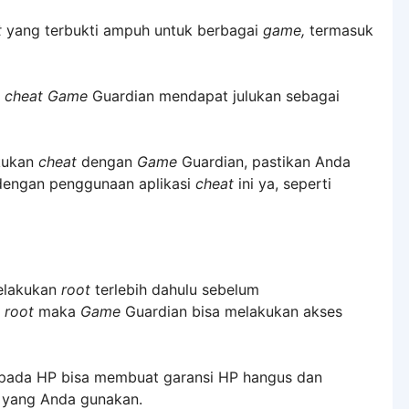
t
yang terbukti ampuh untuk berbagai
game,
termasuk
a
cheat
Game
Guardian mendapat julukan sebagai
kukan
cheat
dengan
Game
Guardian, pastikan Anda
 dengan penggunaan aplikasi
cheat
ini ya, seperti
elakukan
root
terlebih dahulu sebelum
s
root
maka
Game
Guardian bisa melakukan akses
pada HP bisa membuat garansi HP hangus dan
 yang Anda gunakan.