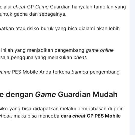
elalui
cheat
GP
Game
Guardian hanyalah tampilan yang
 untuk gacha dan sebagainya.
tkan atau risiko buruk yang bisa dialami akan lebih
, inilah yang menjadikan pengembang
game online
a saja pengguna yang melakukan
cheat.
game
PES Mobile Anda terkena
banned
pengembang
le dengan
Game
Guardian Mudah
siko yang bisa didapatkan melalui pembahasan di poin
cheat,
maka bisa mencoba
cara
cheat
GP PES Mobile